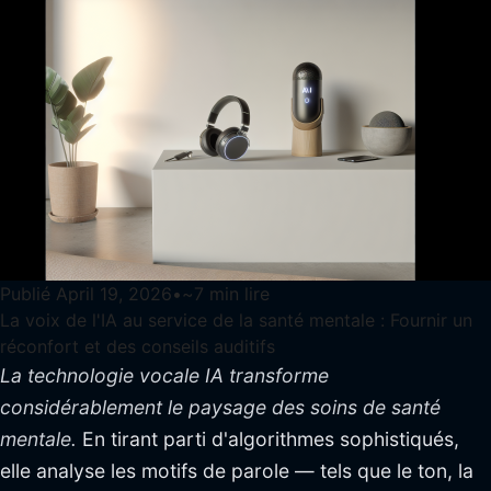
Publié
April 19, 2026
•
~
7
min lire
La voix de l'IA au service de la santé mentale : Fournir un
réconfort et des conseils auditifs
La technologie vocale IA transforme
considérablement le paysage des soins de santé
mentale.
En tirant parti d'algorithmes sophistiqués,
elle analyse les motifs de parole — tels que le ton, la