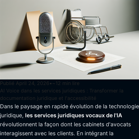
Publié
April 24, 2026
•
~
12
min lire
AI Voice dans les services juridiques : Transformer la
documentation juridique et l'accessibilité
Dans le paysage en rapide évolution de la technologie
juridique,
les services juridiques vocaux de l'IA
révolutionnent la façon dont les cabinets d'avocats
interagissent avec les clients. En intégrant la