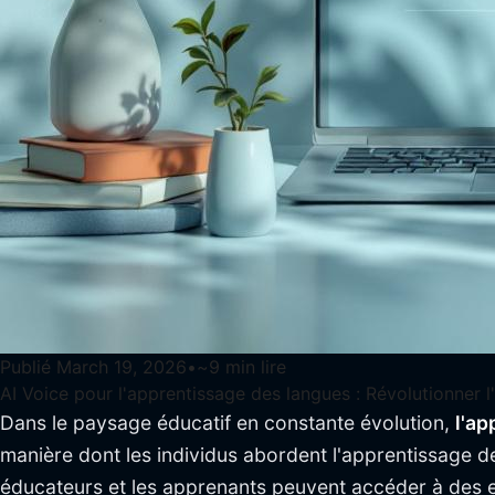
Publié
March 19, 2026
•
~
9
min lire
AI Voice pour l'apprentissage des langues : Révolutionner l
Dans le paysage éducatif en constante évolution,
l'ap
manière dont les individus abordent l'apprentissage de 
éducateurs et les apprenants peuvent accéder à des e