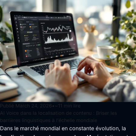
Publié
March 24, 2026
•
~
11
min lire
AI Voice dans la localisation de contenu : Briser les
barrières linguistiques à l'échelle mondiale
Dans le marché mondial en constante évolution, la