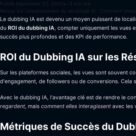
Publié
September 22, 2025
•
~
3
min lire
Retour sur investissement du doublage AI : Comment mesur
Le dubbing IA est devenu un moyen puissant de local
du
ROI du dubbing IA
, compter uniquement les vues e
succès plus profondes et des KPI de performance.
ROI du Dubbing IA sur les Ré
Sur les plateformes sociales, les vues sont souvent c
d'engagement, de followers ou de conversions. Cela si
Avec le dubbing IA, l'avantage clé est de rendre le c
regardent
, mais
comment elles interagissent
avec les v
Métriques de Succès du Dubb