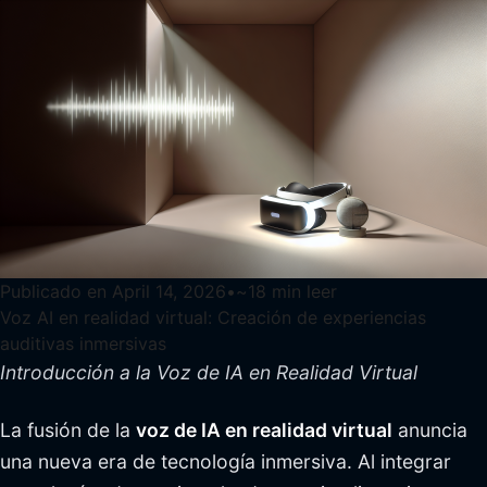
Publicado en
April 14, 2026
•
~
18
min leer
Voz AI en realidad virtual: Creación de experiencias
auditivas inmersivas
Introducción a la Voz de IA en Realidad Virtual
La fusión de la
voz de IA en realidad virtual
anuncia
una nueva era de tecnología inmersiva. Al integrar