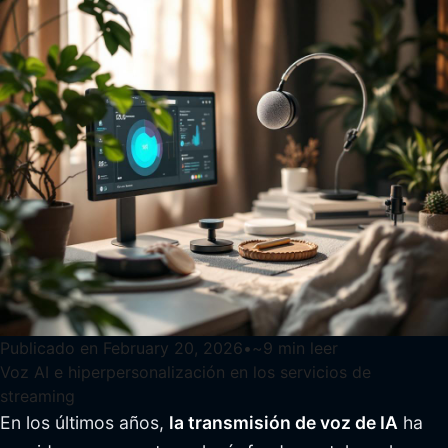
Publicado en
February 20, 2026
•
~
9
min leer
Voz AI e hiperpersonalización en los servicios de
streaming
En los últimos años,
la transmisión de voz de IA
ha