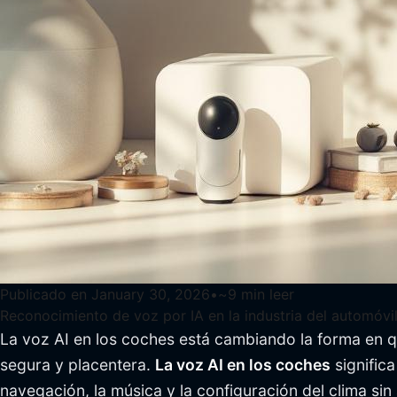
Publicado en
January 30, 2026
•
~
9
min leer
Reconocimiento de voz por IA en la industria del automóvi
La voz AI en los coches está cambiando la forma en q
segura y placentera.
La voz AI en los coches
signific
navegación, la música y la configuración del clima si