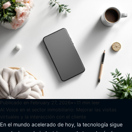
Publicado en
February 27, 2026
•
~
11
min leer
AI Voice en el sector inmobiliario: Mejorar las visitas
virtuales y la interacción con el cliente
En el mundo acelerado de hoy, la tecnología sigue