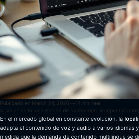
Publicado en
March 24, 2026
•
~
14
min leer
AI Voice en la localización de contenidos: Romper las barr
En el mercado global en constante evolución, la
local
adapta el contenido de voz y audio a varios idiomas 
medida que la demanda de contenido multilingüe se di