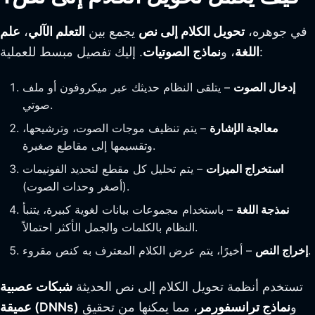
في جوهره،
تحويل الكلام إلى نص
يجمع بين
التعلم الآلي
،
علم
. إليك تفصيل مبسط للعملية:
اللغة
، و
نماذج الصوتيات
إدخال الصوت
– يتلقى النظام حديثك عبر ميكروفون أو ملف
صوتي.
معالجة الإشارة
– يتم تنظيف موجات الصوت، وترشيحها،
وتقسيمها إلى مقاطع صغيرة.
استخراج الميزات
– يتم تحليل كل مقطع لتحديد الفونيمات
(أصغر وحدات الصوت).
نمذجة اللغة
– باستخدام مجموعات بيانات لغوية كبيرة، يتنبأ
النظام بالكلمات والجمل الأكثر احتمالاً.
– أخيرًا، يتم عرض الكلام المعترف به كنص مقروء.
إخراج النص
تستخدم أنظمة تحويل الكلام إلى نص الحديثة
شبكات عصبية
و
نماذج ترانسفورمر
، مما يمكنها من تحقيق
عميقة (DNNs)